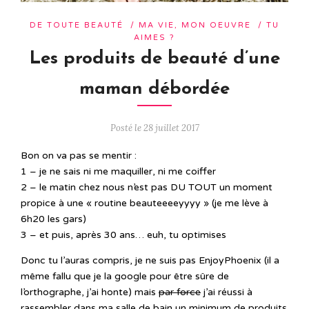
DE TOUTE BEAUTÉ
/
MA VIE, MON OEUVRE
/
TU
AIMES ?
Les produits de beauté d’une
maman débordée
Posté le 28 juillet 2017
Bon on va pas se mentir :
1 – je ne sais ni me maquiller, ni me coiffer
2 – le matin chez nous n’est pas DU TOUT un moment
propice à une « routine beauteeeeyyyy » (je me lève à
6h20 les gars)
3 – et puis, après 30 ans… euh, tu optimises
Donc tu l’auras compris, je ne suis pas EnjoyPhoenix (il a
même fallu que je la google pour être sûre de
l’orthographe, j’ai honte) mais
par force
j’ai réussi à
rassembler dans ma salle de bain un minimum de produits