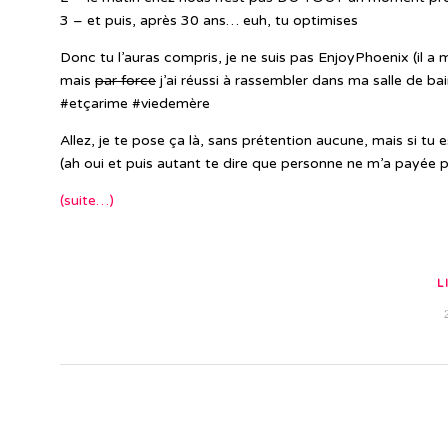
3 – et puis, après 30 ans… euh, tu optimises
Donc tu l’auras compris, je ne suis pas EnjoyPhoenix (il a m
mais
par force
j’ai réussi à rassembler dans ma salle de 
#etçarime #viedemère
Allez, je te pose ça là, sans prétention aucune, mais si tu
(ah oui et puis autant te dire que personne ne m’a payée p
(suite…)
L