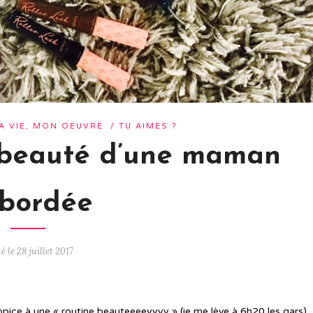
A VIE, MON OEUVRE
/
TU AIMES ?
 beauté d’une maman
bordée
é le 28 juillet 2017
ice à une « routine beauteeeeyyyy » (je me lève à 6h20 les gars)