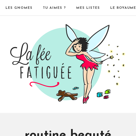
LES GNOMES
TU AIMES ?
MES LISTES
LE ROYAUME
routine beauté