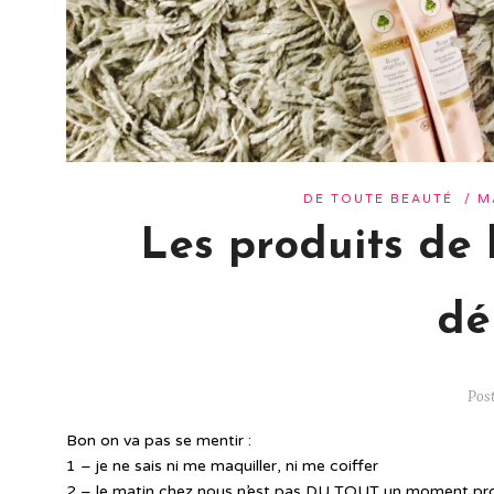
DE TOUTE BEAUTÉ
/
M
Les produits de
dé
Post
Bon on va pas se mentir :
1 – je ne sais ni me maquiller, ni me coiffer
2 – le matin chez nous n’est pas DU TOUT un moment prop